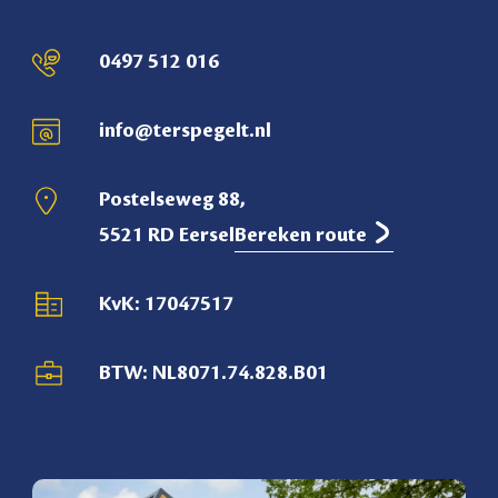
0497 512 016
info@terspegelt.nl
Postelseweg 88,
5521 RD Eersel
Bereken route
KvK: 17047517
BTW: NL8071.74.828.B01