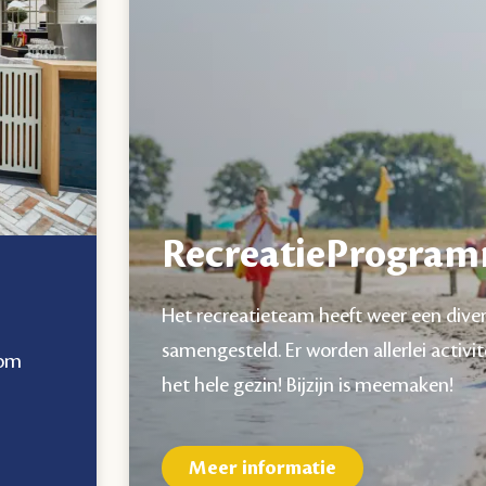
RecreatieProgra
Het recreatieteam heeft weer een div
samengesteld. Er worden allerlei activi
om
het hele gezin! Bijzijn is meemaken!
Meer informatie