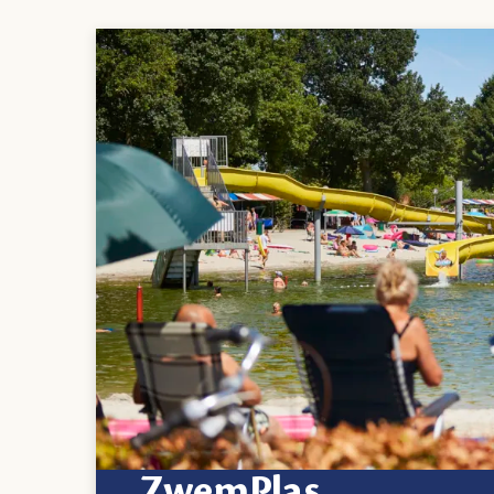
ZwemPlas