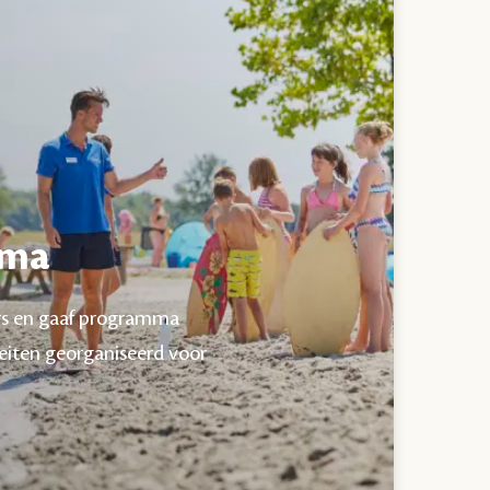
mma
ers en gaaf programma
teiten georganiseerd voor