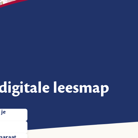
 digitale leesmap
 je
pparaat