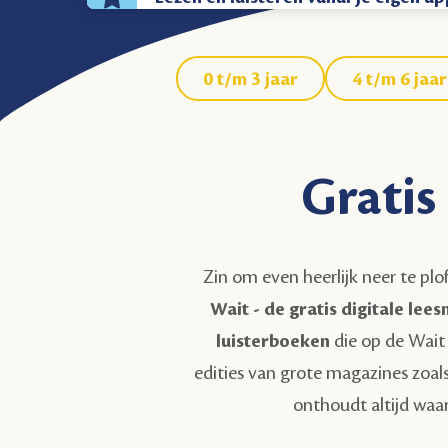
0 t/m 3 jaar
4 t/m 6 jaar
Gratis
Zin om even heerlijk neer te plo
Wait - de gratis digitale lee
luisterboeken
die op de Wait 
edities van grote magazines zoal
onthoudt altijd waar