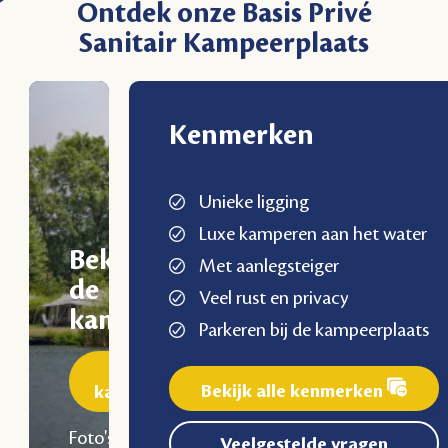
Ontdek onze Basis Privé
Sanitair Kampeerplaats
Kenmerken
Unieke ligging
Luxe kamperen aan het water
Bekijk
Met aanlegsteiger
de
Veel rust en privacy
kampeerplaats
Parkeren bij de kampeerplaats
Ontdek de
Bekijk alle kenmerken
kampeerplaats
Foto's
Veelgestelde vragen