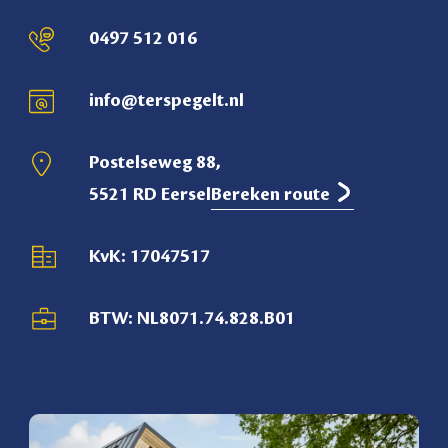
0497 512 016
info@terspegelt.nl
Postelseweg 88,
5521 RD Eersel
Bereken route
KvK: 17047517
BTW: NL8071.74.828.B01