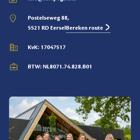
Postelseweg 88,
5521 RD Eersel
Bereken route
KvK: 17047517
BTW: NL8071.74.828.B01