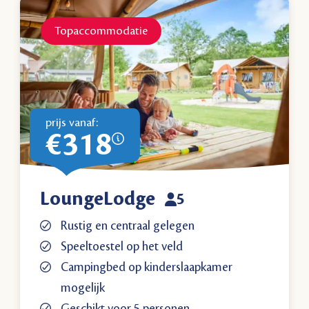
Topaccommodatie
prijs vanaf:
€318
LoungeLodge
5
Rustig en centraal gelegen
Speeltoestel op het veld
Campingbed op kinderslaapkamer
mogelijk
Geschikt voor 5 personen