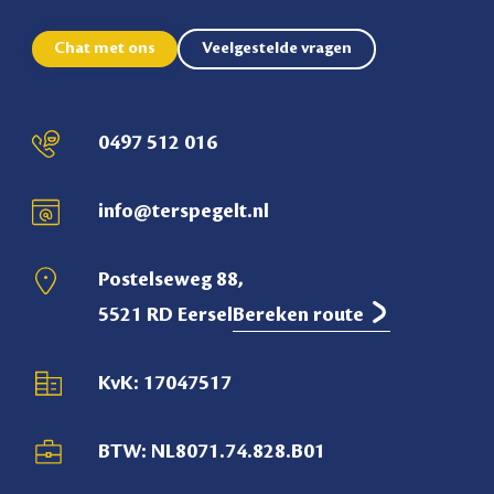
Chat met ons
Veelgestelde vragen
0497 512 016
info@terspegelt.nl
Postelseweg 88,
5521 RD Eersel
Bereken route
KvK: 17047517
BTW: NL8071.74.828.B01