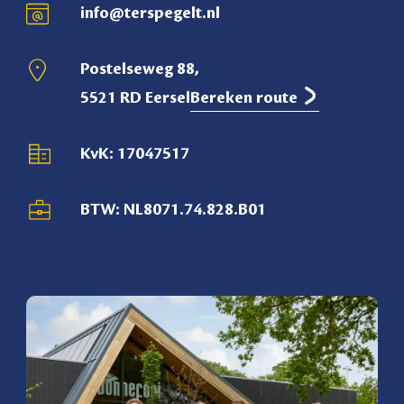
info@terspegelt.nl
Postelseweg 88,
5521 RD Eersel
Bereken route
KvK: 17047517
BTW: NL8071.74.828.B01