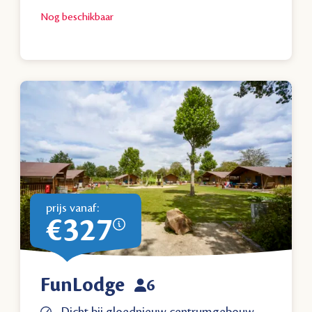
Nog
beschikbaar
prijs vanaf:
€327
FunLodge
6