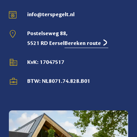
info@terspegelt.nl
Postelseweg 88,
5521 RD Eersel
Bereken route
KvK: 17047517
BTW: NL8071.74.828.B01