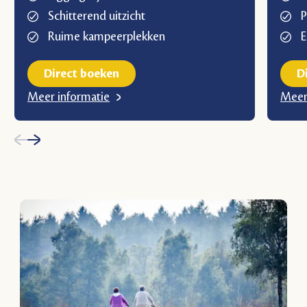
Schitterend uitzicht
P
Ruime kampeerplekken
E
Direct boeken
D
Meer informatie
Meer