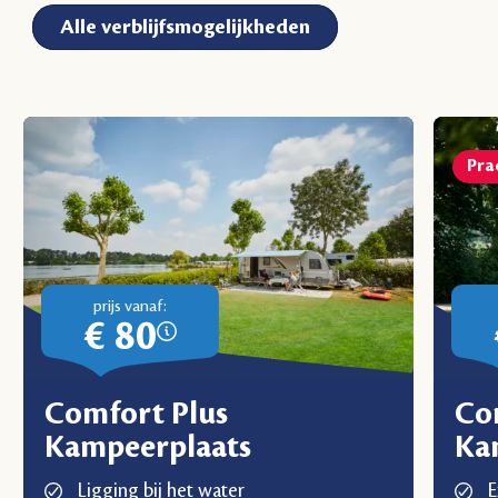
Alle verblijfsmogelijkheden
Pra
prijs vanaf:
€ 80
Comfort Plus
Com
Kampeerplaats
Ka
Ligging bij het water
E