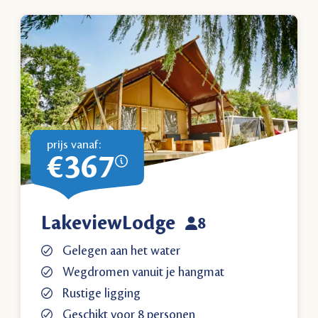
prijs vanaf:
€367
LakeviewLodge
8
Gelegen aan het water
Wegdromen vanuit je hangmat
Rustige ligging
Geschikt voor 8 personen