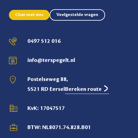
Chat met ons
Veelgestelde vragen
0497 512 016
info@terspegelt.nl
Postelseweg 88,
5521 RD Eersel
Bereken route
KvK: 17047517
BTW: NL8071.74.828.B01