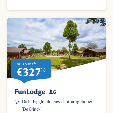
prijs vanaf:
€327
FunLodge
6
Dicht bij gloednieuw centrumgebouw
'De Brinck'