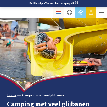
De KleintjesWeken bij TerSpegelt 🧸
Home
Camping met veel glijbanen
Camping met veel glijbanen