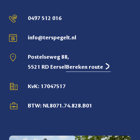
0497 512 016
info@terspegelt.nl
Postelseweg 88,
5521 RD Eersel
Bereken route
KvK: 17047517
BTW: NL8071.74.828.B01