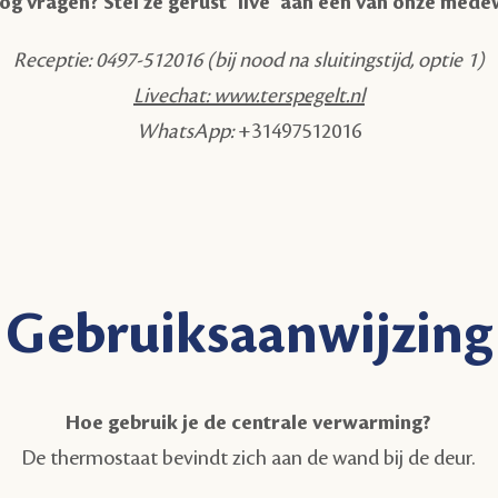
og vragen? Stel ze gerust ‘live’ aan één van onze med
Receptie: 0497-512016 (bij nood na sluitingstijd, optie 1)
Livechat: www.terspegelt.nl
WhatsApp:
+31497512016
Gebruiksaanwijzing
Hoe gebruik je de centrale verwarming?
De thermostaat bevindt zich aan de wand bij de deur.