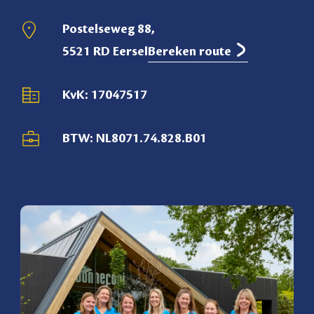
Postelseweg 88,
5521 RD Eersel
Bereken route
KvK: 17047517
BTW: NL8071.74.828.B01