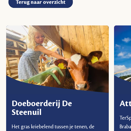
Terug naar overzicht
Doeboerderij De
At
Steenuil
TerSp
Het gras kriebelend tussen je tenen, de
Braba