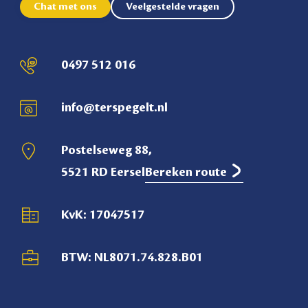
Chat met ons
Veelgestelde vragen
0497 512 016
info@terspegelt.nl
Postelseweg 88,
5521 RD Eersel
Bereken route
KvK: 17047517
BTW: NL8071.74.828.B01