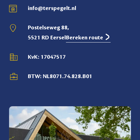
info@terspegelt.nl
Postelseweg 88,
5521 RD Eersel
Bereken route
KvK: 17047517
BTW: NL8071.74.828.B01