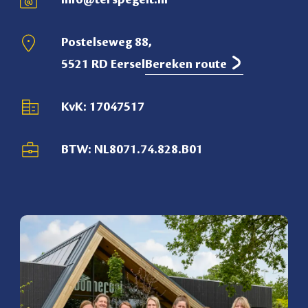
Postelseweg 88,
5521 RD Eersel
Bereken route
KvK: 17047517
BTW: NL8071.74.828.B01