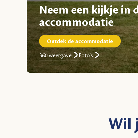
Neem een kijkje in 
accommodatie
Ontdek de accommodatie
360 weergave
Foto's
Wil 