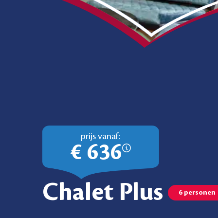
prijs vanaf:
€ 636
Chalet Plus
6 personen