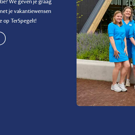
tie? We geven je graag
 met je vakantiewensen
e op TerSpegelt!