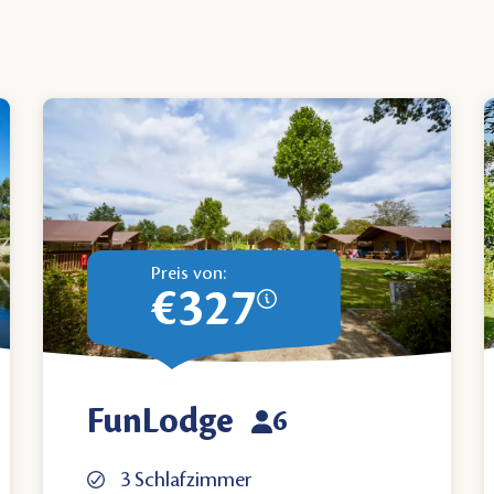
Preis von:
€327
FunLodge
6
3 Schlafzimmer