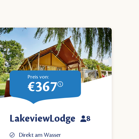
Preis von:
€367
LakeviewLodge
8
Direkt am Wasser