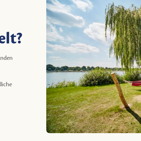
lt?
anden
liche