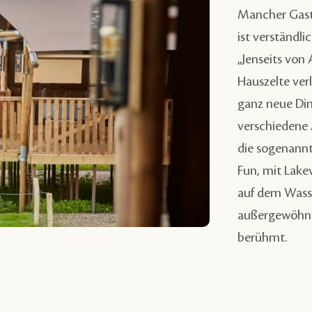
Mancher Gast f
ist verständli
„Jenseits von 
Hauszelte ver
ganz neue Dime
verschiedene 
die sogenannt
Fun, mit Lak
auf dem Wasse
außergewöhnl
berühmt.