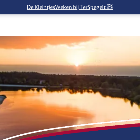
De KleintjesWeken bij TerSpegelt 🧸
nd