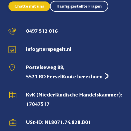
Chatte mit uns
Häufig gestellte Fragen
0497 512 016
info@terspegelt.nl
Postelseweg 88,
5521 RD Eersel
Route berechnen
KvK (Niederländische Handelskammer):
17047517
USt-ID: NL8071.74.828.B01