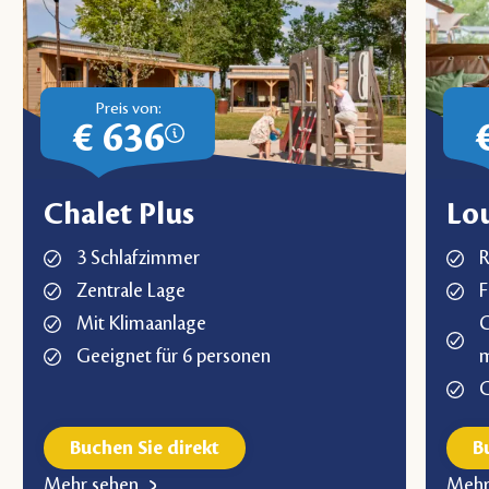
Preis von:
€ 636
Chalet Plus
Lo
3 Schlafzimmer
R
Zentrale Lage
F
Mit Klimaanlage
C
Geeignet für 6 personen
m
G
Buchen Sie direkt
B
Mehr sehen
Mehr