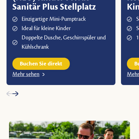
Sanitär Plus Stellplatz
Kin
Einzigartige Mini-Pumptrack
S
Ideal für kleine Kinder
S
Doppelte Dusche, Geschirrspüler und
1
Kühlschrank
Buchen Sie direkt
B
Mehr sehen
Mehr