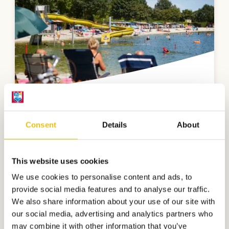
Badesee
Consent
Details
About
Schwimmen in natürlichen Gewässern,
Sonnenbäder am Sandstrand oder die
This website uses cookies
Rutschbahn hinab sausen – all das
We use cookies to personalise content and ads, to
erwartet Sie an unserem Badesee!
provide social media features and to analyse our traffic.
We also share information about your use of our site with
our social media, advertising and analytics partners who
Mehr sehen
may combine it with other information that you’ve