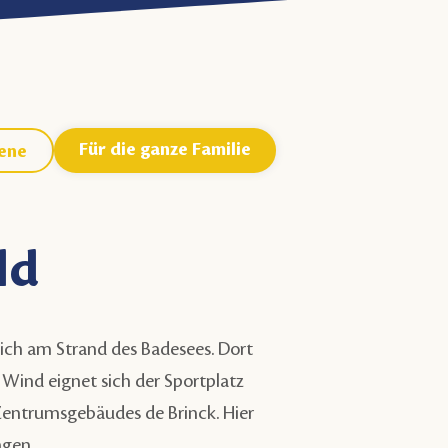
Für die ganze Familie
ene
ld
sich am Strand des Badesees. Dort
n Wind eignet sich der Sportplatz
Zentrumsgebäudes de Brinck
. Hier
ngen.