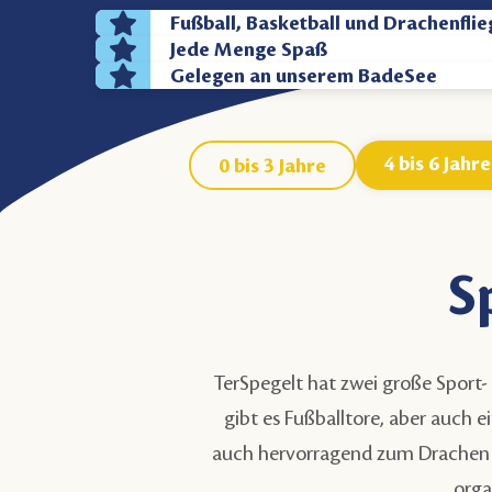
Fußball, Basketball und Drachenfli
Jede Menge Spaß
Gelegen an unserem BadeSee
4 bis 6 Jahre
0 bis 3 Jahre
S
TerSpegelt hat zwei große Sport-
gibt es Fußballtore, aber auch e
auch hervorragend zum Drachen st
orga