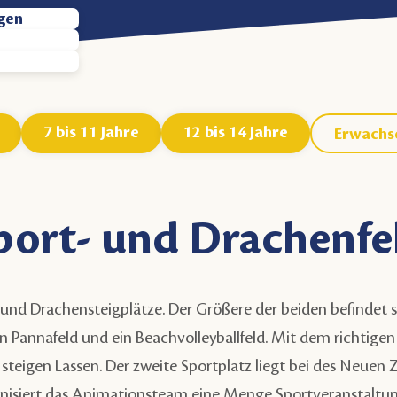
egen
7 bis 11 Jahre
12 bis 14 Jahre
Erwachs
port- und Drachenfe
 und Drachensteigplätze. Der Größere der beiden befindet 
in Pannafeld und ein Beachvolleyballfeld. Mit dem richtige
eigen Lassen. Der zweite Sportplatz liegt bei
des Neuen 
nisiert das Animationsteam eine Menge Sportveranstaltu