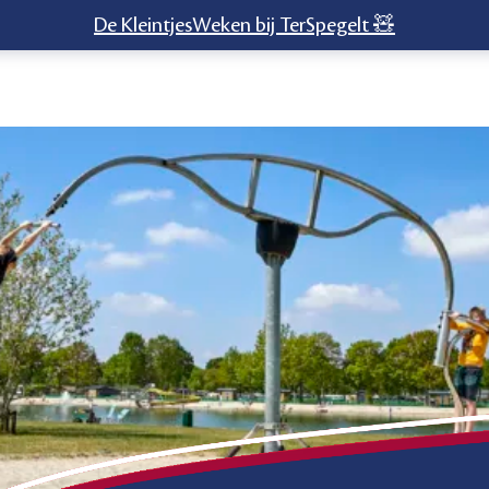
De KleintjesWeken bij TerSpegelt 🧸
eld