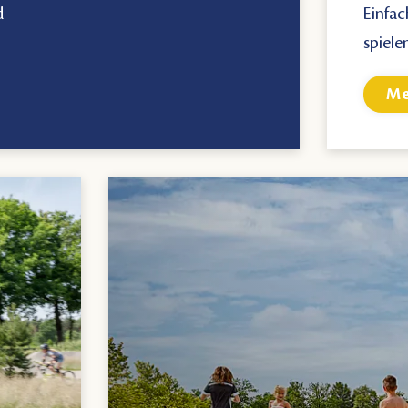
d
Einfac
spiele
Me