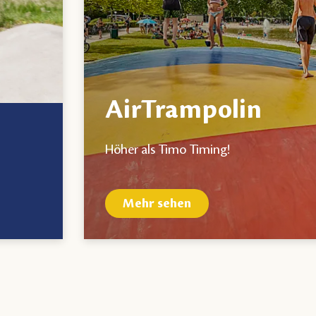
AirTrampolin
Höher als Timo Timing!
Mehr sehen