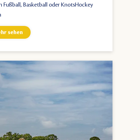
h Fußball, Basketball oder
KnotsHockey
n
hr sehen