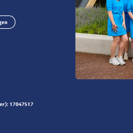
agen
er): 17047517