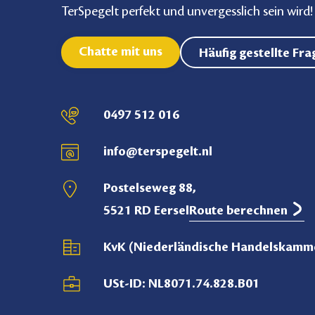
TerSpegelt perfekt und unvergesslich sein wird!
Chatte mit uns
Häufig gestellte Fr
0497 512 016
info@terspegelt.nl
Postelseweg 88,
5521 RD Eersel
Route berechnen
KvK (Niederländische Handelskamm
USt-ID: NL8071.74.828.B01