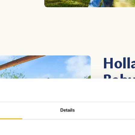
Holl
Baby
Auf spezielle
jungen
Famili
Details
Jahre alt Url
Campingfeld s