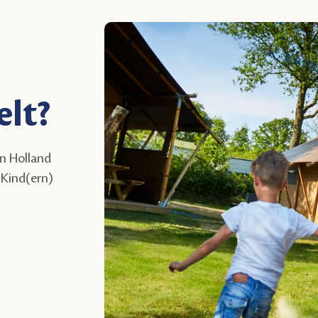
lt?
in Holland
 Kind(ern)