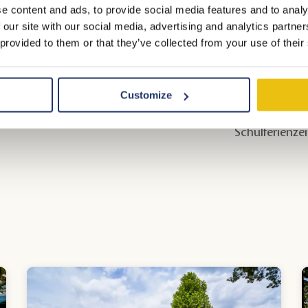
die Familien 
e content and ads, to provide social media features and to analy
verschiedene
 our site with our social media, advertising and analytics partn
 provided to them or that they’ve collected from your use of their
Kinderbettche
abstellen. Ein
den Monaten J
Customize
Temperaturen 
Schulferienze