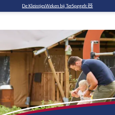
De KleintjesWeken bij TerSpegelt 🧸
land
Urlaub mit Baby Holland