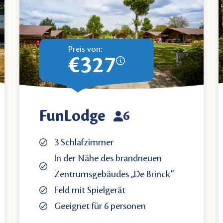
Preis von:
€327
FunLodge
6
3 Schlafzimmer
In der Nähe des brandneuen
Zentrumsgebäudes „De Brinck”
Feld mit Spielgerät
Geeignet für 6 personen