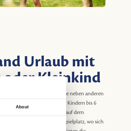
and Urlaub mit
 oder Kleinkind
n
Kinderfeldern
übernachten Sie neben anderen
en
, die ebenfalls mit Baby oder Kindern bis 6
About
aub in Holland machen. Mitten auf dem
teht ein kleinkindgerechter Spielplatz, wo sich