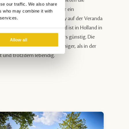
und Kinder treffen.Außerdem bieten die
se our traffic. We also share
n
Mietzelte
genügend Platz für ein
ers who may combine it with
 services.
n und können Sie Ihren Buggy auf der Veranda
 Urlaub mit Baby oder Kleinkind ist in Holland in
uni und September besonders günstig. Die
Allow all
sind angenehm und es ist ruhiger, als in der
it und trotzdem lebendig.