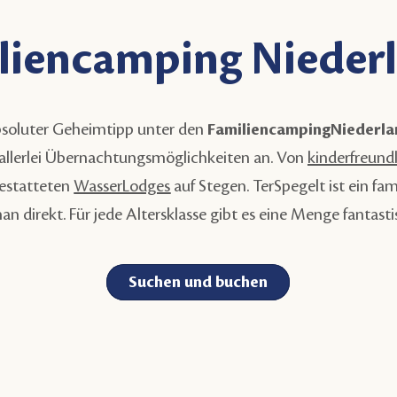
liencamping Nieder
bsoluter Geheimtipp unter den
FamiliencampingNiederl
 allerlei Übernachtungsmöglichkeiten an. Von
kinderfreundl
gestatteten
WasserLodges
auf Stegen. TerSpegelt ist ein f
n direkt. Für jede Altersklasse gibt es eine Menge fantast
Suchen und buchen