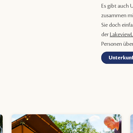
Es gibt auch 
zusammen mit
Sie doch einf
der
Lakeview
Personen übe
Unterkunf