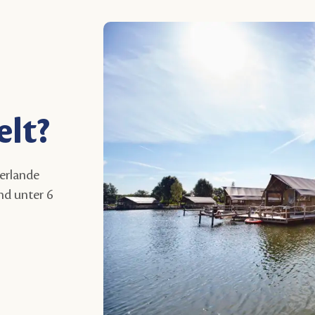
lt?
erlande
nd unter 6