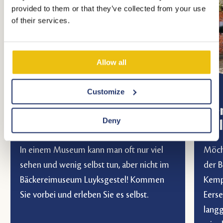
provided to them or that they’ve collected from your use
of their services.
Allow all
Customize
Bäckereimuseum
Ke
Deny
Luyksgestel
Za
In einem Museum kann man oft nur viel
Möch
sehen und wenig selbst tun, aber nicht im
der 
Bäckereimuseum Luyksgestel! Kommen
Kemp
Sie vorbei und erleben Sie es selbst.
Eerse
langg