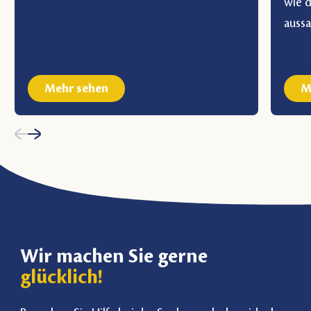
wie 
aussa
Mehr sehen
M
Wir machen Sie gerne
glücklich!