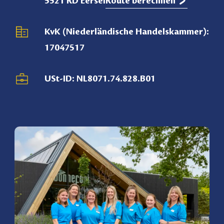
5521 RD Eersel
Route berechnen
KvK (Niederländische Handelskammer):
17047517
USt-ID: NL8071.74.828.B01