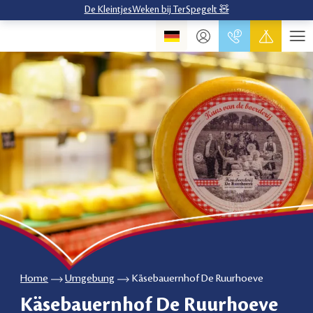
De KleintjesWeken bij TerSpegelt 🧸
Home
Umgebung
Käsebauernhof De Ruurhoeve
Käsebauernhof De Ruurhoeve