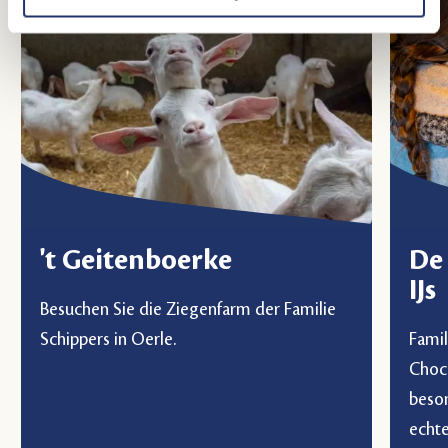
't Geitenboerke
De
IJs
Besuchen Sie die Ziegenfarm der Familie
Schippers in Oerle.
Fami
Choco
beson
echt