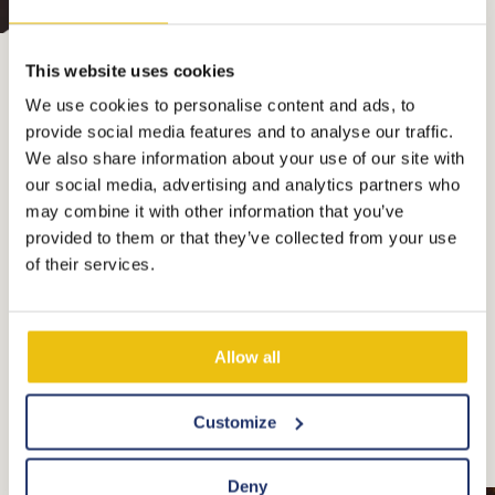
This website uses cookies
We use cookies to personalise content and ads, to
Auch Sie werden es lieben!
provide social media features and to analyse our traffic.
We also share information about your use of our site with
TerSpegelt liegt in einer pulsierenden Umgebung,
our social media, advertising and analytics partners who
in der es jede Menge zu erleben gibt. Für Jung und
may combine it with other information that you’ve
provided to them or that they’ve collected from your use
Alt gibt es eine Menge zu tun. Möchten Sie mehr
of their services.
von der Umgebung entdecken? Werfen Sie einen
Blick auf die verschiedenen Optionen nebenan.
Allow all
Zurück zur Übersicht
Customize
Deny