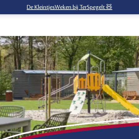
De KleintjesWeken bij TerSpegelt 🧸
ets