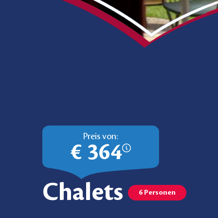
Preis von:
€ 364
Chalets
6 Personen