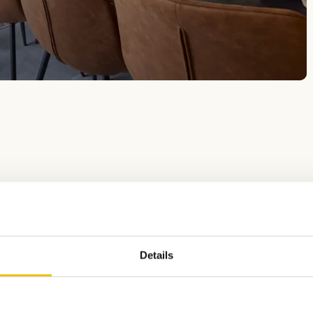
en Sie unsere komp
Chalets erleben?
Details
s haben eine große überdachte Veranda und sind ab der Sa