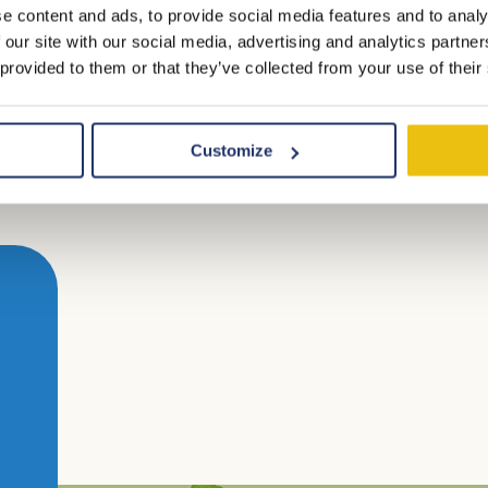
uf einer gemütlichen Platz mit Spielplatz und sind komplet
e content and ads, to provide social media features and to analy
unbeschwerten Urlaub.
 our site with our social media, advertising and analytics partn
 provided to them or that they’ve collected from your use of their
Verfügbarkeit anzeigen
Customize