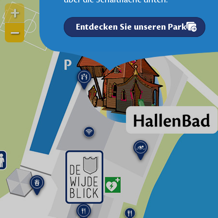
+
Entdecken Sie unseren Park
−