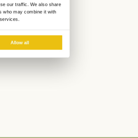
t ausgestattet für einen
se our traffic. We also share
ers who may combine it with
 services.
Allow all