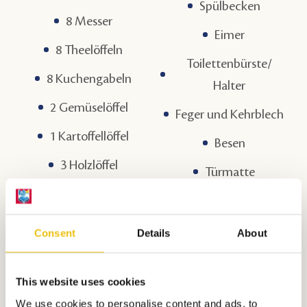
Spülbecken
8 Messer
Eimer
8 Theelöffeln
Toilettenbürste/
8 Kuchengabeln
Halter
2 Gemüselöffel
Feger und Kehrblech
1 Kartoffellöffel
Besen
3 Holzlöffel
Türmatte
Suppenlöffel
Kleiderbügel
Spatel
Radio & Fernseher
Consent
Details
About
Soßenlöffel
Senseo
Schneebesen
Kaffeemaschine
This website uses cookies
We use cookies to personalise content and ads, to