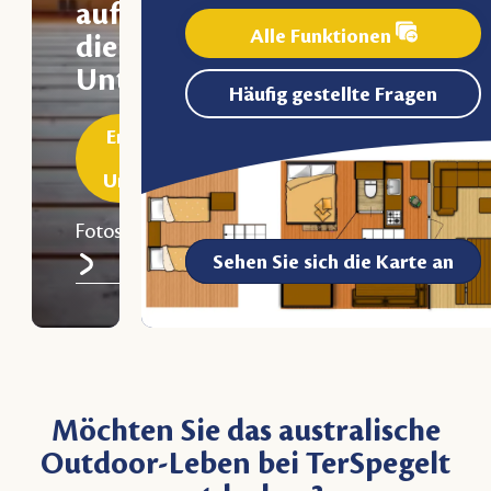
auf
Alle Funktionen
die
Unterkunft
Häufig gestellte Fragen
Entdecken
Sie die
Unterkunft
Fotos
Sehen Sie sich die Karte an
Möchten Sie das australische
Outdoor-Leben bei TerSpegelt