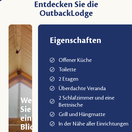
Entdecken Sie die
OutbackLodge
Eigenschaften
Offener Küche
Toilette
2 Etagen
Überdachte Veranda
2 Schlafzimmer und eine
Werfen
Bettnische
Sie
Grill und Hängmatte
einen
In der Nähe aller Einrichtungen
Blick