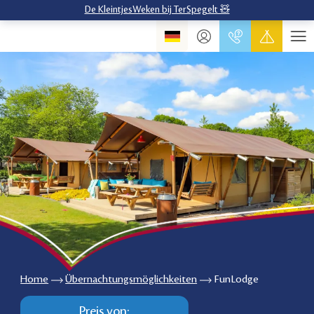
De KleintjesWeken bij TerSpegelt 🧸
Home
Übernachtungsmöglichkeiten
FunLodge
Preis von: