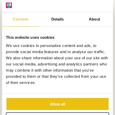
Consent
Details
About
This website uses cookies
Preis von:
612,-
We use cookies to personalise content and ads, to
provide social media features and to analyse our traffic.
We also share information about your use of our site with
our social media, advertising and analytics partners who
Komfort Stellplatz
may combine it with other information that you’ve
provided to them or that they’ve collected from your use
Kinderspielfeld
of their services.
Dann sind die Komfort-Stellplätze auf dem
Kinderfeld die perfekte Wahl. Diese geräumigen
Allow all
Stellplätze sind mit allem Komfort ausgestattet
und speziell für die Kleinsten unter uns gedacht. In