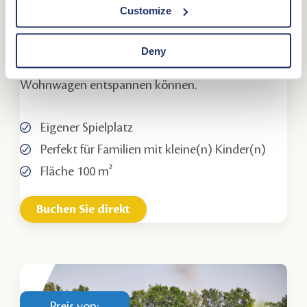
Customize
der Mitte des Feldes befinden sich ein Spielgerät
und ein Sandkasten. Hier können sich die Kinder
Deny
austoben, während Mama und Papa am Zelt oder
Wohnwagen entspannen können.
Eigener Spielplatz
Perfekt für Familien mit kleine(n) Kinder(n)
Fläche 100 m²
Buchen Sie direkt
Preis von: