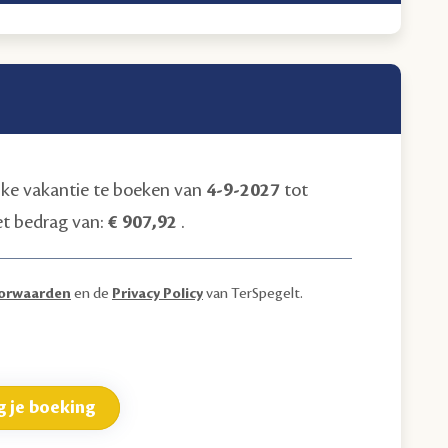
ijke vakantie te boeken van
4-9-2027
tot
et bedrag van:
€ 907,92
.
orwaarden
en de
Privacy Policy
van TerSpegelt.
g je boeking