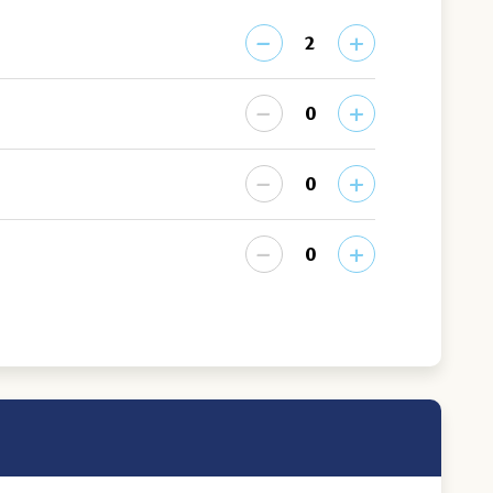
−
+
−
+
−
+
−
+