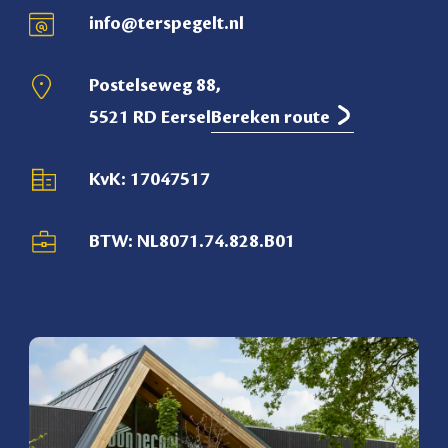
info@terspegelt.nl
Postelseweg 88,
5521 RD Eersel
Bereken route
KvK: 17047517
BTW: NL8071.74.828.B01