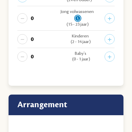
(24 en ouder)
Jong volwassenen
−
+
(15 - 23 jaar)
Kinderen
−
+
(2 - 14 jaar)
Baby's
−
+
(0 - 1 jaar)
arrangement