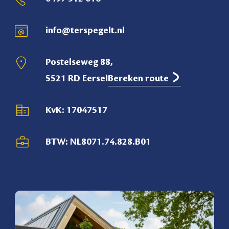
info@terspegelt.nl
Postelseweg 88,
5521 RD Eersel
Bereken route
KvK: 17047517
BTW: NL8071.74.828.B01