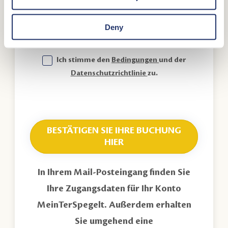
Urlaub vom
4-9-2027
bis
2-10- für einen
Gesamtbetrag von:
€612,26
zu buchen.
Deny
Ich stimme den
Bedingungen
und der
Datenschutzrichtlinie
zu.
BESTÄTIGEN SIE IHRE BUCHUNG
HIER
In Ihrem Mail-Posteingang finden Sie
Ihre Zugangsdaten für Ihr Konto
MeinTerSpegelt. Außerdem erhalten
Sie umgehend eine