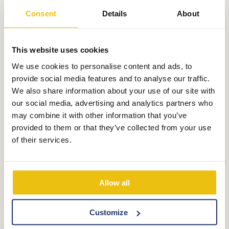
Extras
Consent
Details
About
This website uses cookies
We use cookies to personalise content and ads, to
Zweites kleines Zelt
provide social media features and to analyse our traffic.
We also share information about your use of our site with
€
205,00
our social media, advertising and analytics partners who
may combine it with other information that you’ve
Reiserücktrittskasse
provided to them or that they’ve collected from your use
of their services.
Allow all
Gutscheincode
Customize